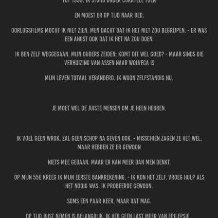
tot 1999. Ik stond onder curatele toen
en moest er op tijd naar bed.
Oorlogsfilms mocht ik niet zien. Men dacht dat ik het niet zou begrijpen. - Er was
een angst ook dat ik het na zou doen.
Ik ben zelf weggegaan. Mijn ouders zeiden: komt dit wel goed? - Maar sinds die
verhuizing van Assen naar Wolvega is
mijn leven totaal veranderd. Ik woon zelfstandig nu.
Je moet wel de juiste mensen om je heen hebben.
Ik voel geen wrok. Zal geen schop na geven ook. - Misschien zagen ze het wel,
maar hebben ze er gewoon
niets mee gedaan. Maar er kan meer dan men denkt.
Op mijn 55e kreeg ik mijn eerste bankrekening. - Ik kon het zelf, vroeg hulp als
het nodig was. Ik probeerde gewoon.
Soms een paar keer, maar dat mag.
Op tijd rust nemen is belangrijk. Ik heb geen last meer van epilepsie.